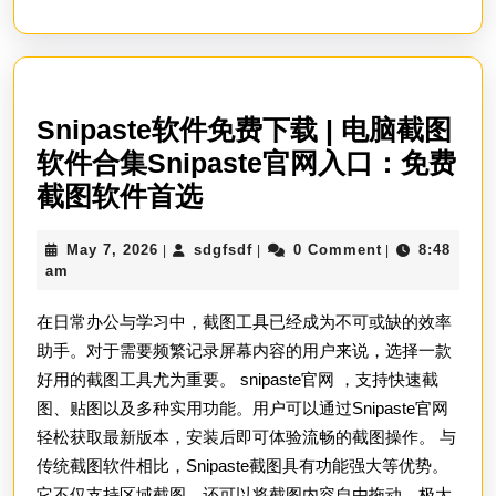
图：
最
强
截
Snipaste软件免费下载 | 电脑截图
图
软件合集Snipaste官网入口：免费
工
Snipaste
截图软件首选
具
软
推
May
sdgfsdf
May 7, 2026
sdgfsdf
0 Comment
8:48
|
|
|
件
7,
am
荐
免
2026
在日常办公与学习中，截图工具已经成为不可或缺的效率
费
助手。对于需要频繁记录屏幕内容的用户来说，选择一款
下
好用的截图工具尤为重要。 snipaste官网 ，支持快速截
载
图、贴图以及多种实用功能。用户可以通过Snipaste官网
|
轻松获取最新版本，安装后即可体验流畅的截图操作。 与
电
传统截图软件相比，Snipaste截图具有功能强大等优势。
脑
它不仅支持区域截图，还可以将截图内容自由拖动，极大