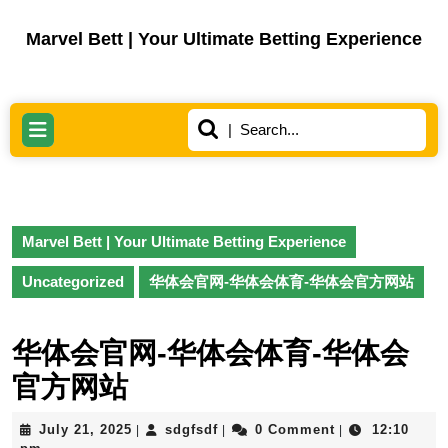
Skip
to
Marvel Bett | Your Ultimate Betting Experience
content
Skip
to
content
Search
Open
for:
Button
Marvel Bett | Your Ultimate Betting Experience
Uncategorized
华体会官网-华体会体育-华体会官方网站
华体会官网-华体会体育-华体会
官方网站
July
sdgfsdf
July 21, 2025
sdgfsdf
0 Comment
12:10
|
|
|
21,