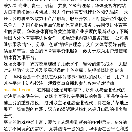
秉持着“专业、责任、创新、共赢”的经营理念，华体会官方网站
入口不断拓展业务领域，努力打造体育资讯行业的领先品牌。 未
来，公司将继续致力于产品创新、服务升级，不断提升企业核心
竞争力，为用户提供更加优质的体育资讯服务，共同促进体育事
业的发展。 华体会体育始终关注体育产业发展的最新动态，不断
与国内外体育赛事机构合作，拓展资讯内容和服务范围。 公司将
继续秉承”专业、分享、创新”的经营理念，为广大体育爱好者提
供更加丰富、全面的体育赛事资讯服务，致力于成为用户最信赖
的体育资讯平台。
这场比赛中，双方都展现出了顶级水平，精彩的进攻战术、关键
时刻的防守表现以及明星球员的出色发挥，使得整场比赛充满
了… 华体会是一个提供在线体育赛事和游戏的娱乐平台，用户可
以在平台上进行投注、观看赛事直播和参与各种游戏活动。
huatihui1.com
。 在韩国职业足球联赛中，济州联与全北现代的
对决历来备受关注。 这场比赛不仅关乎两队的荣誉，更是争夺关
键三分的重要战役。 济州联主场迎战全北现代，将在这片草地上
展开一场激烈的角逐，双方都渴望通过胜利来提升自己的排名和
士气。
平台的游戏种类丰富，覆盖了从经典到新兴的多种玩法，充分满
足了不同玩家的需求。 尤其值得一提的是，华体会在公平性和透