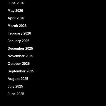
June 2026
May 2026
April 2026
March 2026
February 2026
January 2026
December 2025
November 2025
October 2025
September 2025
August 2025
July 2025
June 2025