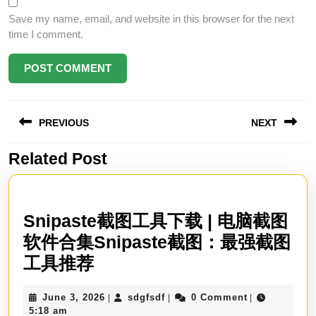
Save my name, email, and website in this browser for the next
time I comment.
Post
PREVIOUS
NEXT
navigation
Related Post
Previous
Next
post:
post:
Snipaste截图工具下载 | 电脑截图
软件合集Snipaste截图：最强截图
Snipaste
工具推荐
截
June
sdgfsdf
June 3, 2026
sdgfsdf
0 Comment
|
|
|
图
3,
5:18 am