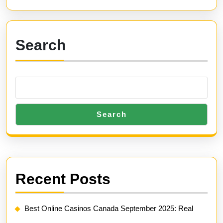
Search
Search
Recent Posts
Best Online Casinos Canada September 2025: Real