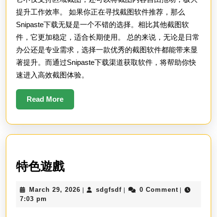
截
提升工作效率。 如果你正在寻找截图软件推荐，那么
Snipaste下载无疑是一个不错的选择。相比其他截图软
图
件，它更加稳定，适合长期使用。 总的来说，无论是日常
软
办公还是专业需求，选择一款优秀的截图软件都能带来显
件
著提升。而通过Snipaste下载渠道获取软件，将帮助你快
合
速进入高效截图体验。
集
Snipaste
Read
Read More
More
官
网
入
口：
特
特色遊戲
免
色
费
March
sdgfsdf
March 29, 2026
sdgfsdf
0 Comment
|
|
|
遊
29,
7:03 pm
截
戲
2026
图